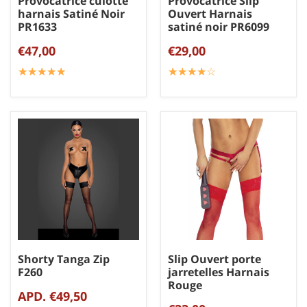
Provocatrice culotte
Provocatrice Slip
harnais Satiné Noir
Ouvert Harnais
PR1633
satiné noir PR6099
€47,00
€29,00
☆
★
☆
★
☆
★
☆
★
☆
★
☆
★
☆
★
☆
★
☆
★
☆
★
Shorty Tanga Zip
Slip Ouvert porte
F260
jarretelles Harnais
Rouge
APD. €49,50