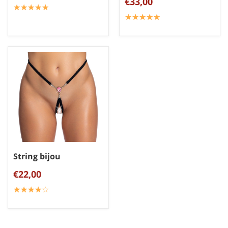
€33,00
☆
★
☆
★
☆
★
☆
★
☆
★
☆
★
☆
★
☆
★
☆
★
☆
★
String bijou
€22,00
☆
★
☆
★
☆
★
☆
★
☆
★