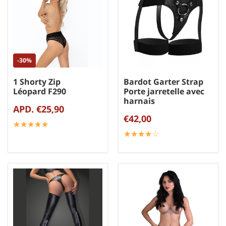
-30%
1 Shorty Zip
Bardot Garter Strap
Léopard F290
Porte jarretelle avec
harnais
APD. €25,90
€42,00
☆
★
☆
★
☆
★
☆
★
☆
★
☆
★
☆
★
☆
★
☆
★
☆
★