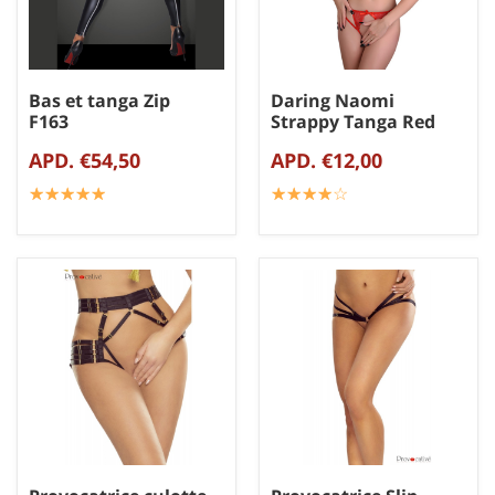
Bas et tanga Zip
Daring Naomi
F163
Strappy Tanga Red
APD. €54,50
APD. €12,00
☆
★
☆
★
☆
★
☆
★
☆
★
☆
★
☆
★
☆
★
☆
★
☆
★