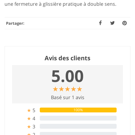
une fermeture à glissière pratique à double sens.
Partager:
Avis des clients
5.00
☆
★
☆
★
☆
★
☆
★
☆
★
Basé sur 1 avis
5
100%
★
4
0%
★
3
0%
★
2
0%
★