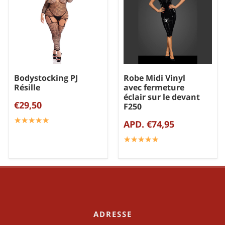
Bodystocking PJ
Robe Midi Vinyl
Résille
avec fermeture
éclair sur le devant
€29,50
F250
☆
★
☆
★
☆
★
☆
★
☆
★
APD. €74,95
☆
★
☆
★
☆
★
☆
★
☆
★
ADRESSE