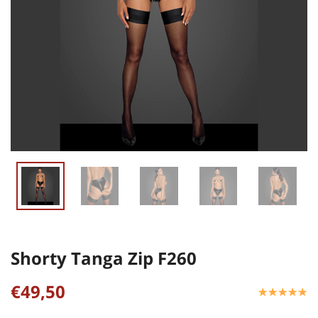
Shorty Tanga Zip F260
€49,50
☆
★
☆
★
☆
★
☆
★
☆
★