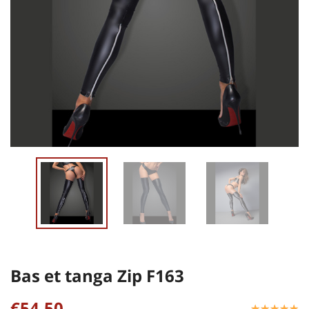
Bas et tanga Zip F163
€54,50
☆
★
☆
★
☆
★
☆
★
☆
★