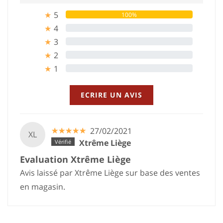
5
100%
★
4
0%
★
3
0%
★
2
0%
★
1
0%
★
ECRIRE UN AVIS
☆
★
☆
★
☆
★
☆
★
☆
★
27/02/2021
XL
Xtrême Liège
Evaluation Xtrême Liège
Avis laissé par Xtrême Liège sur base des ventes
en magasin.