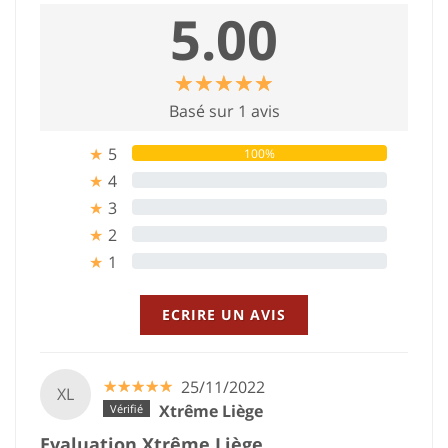
5.00
☆
★
☆
★
☆
★
☆
★
☆
★
Basé sur 1 avis
5
100%
★
4
0%
★
3
0%
★
2
0%
★
1
0%
★
ECRIRE UN AVIS
☆
★
☆
★
☆
★
☆
★
☆
★
25/11/2022
XL
Xtrême Liège
Evaluation Xtrême Liège