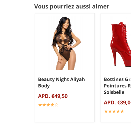
Vous pourriez aussi aimer
Beauty Night Aliyah
Bottines G
Body
Pointures 
Soisbelle
APD. €49,50
APD. €89,0
☆
★
☆
★
☆
★
☆
★
☆
★
☆
★
☆
★
☆
★
☆
★
☆
★