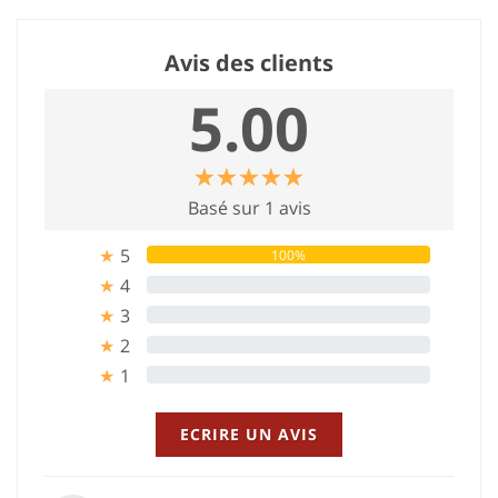
Avis des clients
5.00
☆
★
☆
★
☆
★
☆
★
☆
★
Basé sur 1 avis
5
100%
★
4
0%
★
3
0%
★
2
0%
★
1
0%
★
ECRIRE UN AVIS