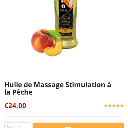
Huile de Massage Stimulation à
la Pêche
€24,00
☆
★
☆
★
☆
★
☆
★
☆
★
Quantité