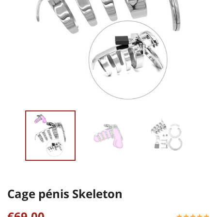
Cage pénis Skeleton
€69,00
☆
★
☆
★
☆
★
☆
★
☆
★