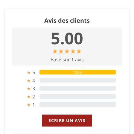
Avis des clients
5.00
☆
★
☆
★
☆
★
☆
★
☆
★
Basé sur 1 avis
5
100%
★
4
0%
★
3
0%
★
2
0%
★
1
0%
★
ECRIRE UN AVIS