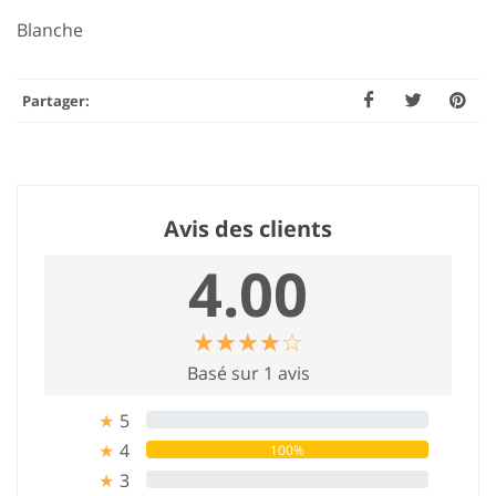
Blanche
Partager:
Avis des clients
4.00
☆
★
☆
★
☆
★
☆
★
☆
★
Basé sur 1 avis
5
0%
★
4
100%
★
3
0%
★