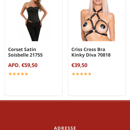
Corset Satin
Criss Cross Bra
Soisbelle 21755
Kinky Diva 70818
APD. €59,50
€39,50
☆
★
☆
★
☆
★
☆
★
☆
★
☆
★
☆
★
☆
★
☆
★
☆
★
ADRESSE