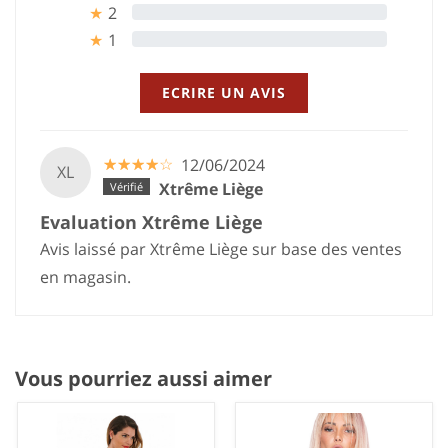
2
0%
★
1
0%
★
ECRIRE UN AVIS
☆
★
☆
★
☆
★
☆
★
☆
★
12/06/2024
XL
Xtrême Liège
Evaluation Xtrême Liège
Avis laissé par Xtrême Liège sur base des ventes
en magasin.
Vous pourriez aussi aimer