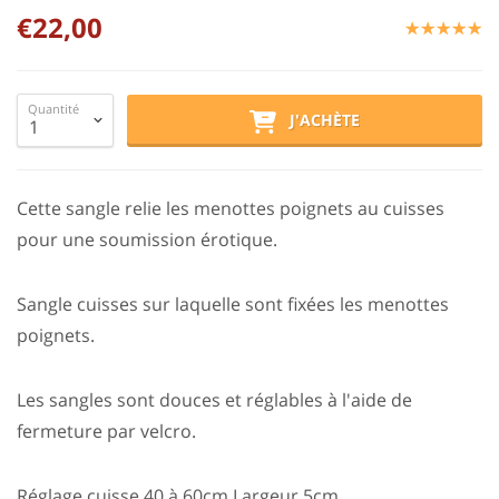
€22,00
☆
★
☆
★
☆
★
☆
★
☆
★
Quantité
J'ACHÈTE
Cette sangle relie les menottes poignets au cuisses
pour une soumission érotique.
Sangle cuisses sur laquelle sont fixées les menottes
poignets.
Les sangles sont douces et réglables à l'aide de
fermeture par velcro.
Réglage cuisse 40 à 60cm Largeur 5cm