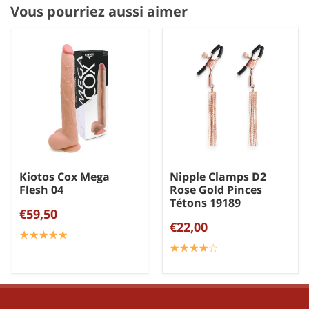
Vous pourriez aussi aimer
Kiotos Cox Mega
Nipple Clamps D2
Flesh 04
Rose Gold Pinces
Tétons 19189
€59,50
€22,00
☆
★
☆
★
☆
★
☆
★
☆
★
☆
★
☆
★
☆
★
☆
★
☆
★