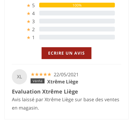
5
100%
★
4
0%
★
3
0%
★
2
0%
★
1
0%
★
ECRIRE UN AVIS
☆
★
☆
★
☆
★
☆
★
☆
★
22/05/2021
XL
Xtrême Liège
Evaluation Xtrême Liège
Avis laissé par Xtrême Liège sur base des ventes
en magasin.