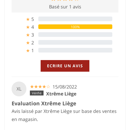
Basé sur 1 avis
5
0%
★
4
100%
★
3
0%
★
2
0%
★
1
0%
★
ECRIRE UN AVIS
☆
★
☆
★
☆
★
☆
★
☆
★
15/08/2022
XL
Xtrême Liège
Evaluation Xtrême Liège
Avis laissé par Xtrême Liège sur base des ventes
en magasin.