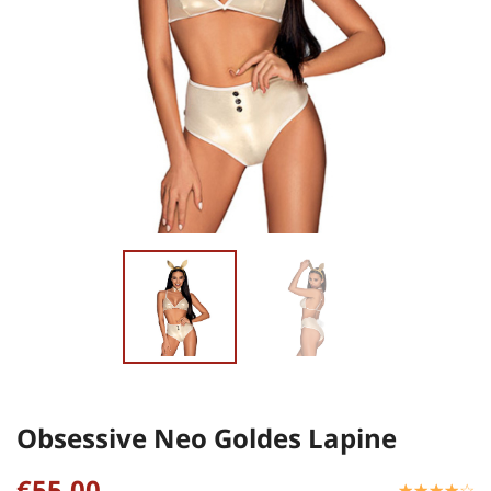
Obsessive Neo Goldes Lapine
€55,00
☆
★
☆
★
☆
★
☆
★
☆
★