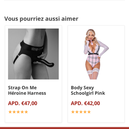
Vous pourriez aussi aimer
Strap On Me
Body Sexy
Héroine Harness
Schoolgirl Pink
APD. €47,00
APD. €42,00
☆
★
☆
★
☆
★
☆
★
☆
★
☆
★
☆
★
☆
★
☆
★
☆
★