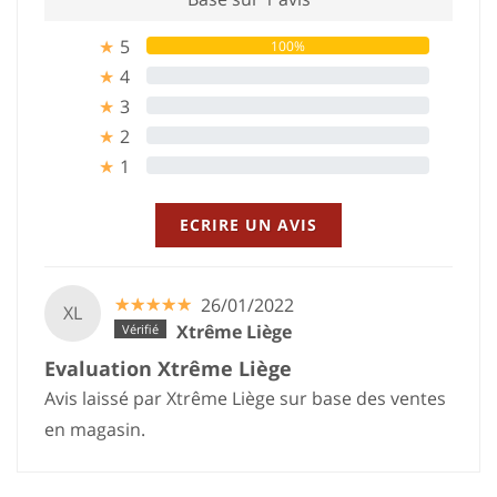
5
100%
★
4
0%
★
3
0%
★
2
0%
★
1
0%
★
ECRIRE UN AVIS
☆
★
☆
★
☆
★
☆
★
☆
★
26/01/2022
XL
Xtrême Liège
Evaluation Xtrême Liège
Avis laissé par Xtrême Liège sur base des ventes
en magasin.