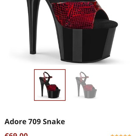
Adore 709 Snake
€69,00
☆
★
☆
★
☆
★
☆
★
☆
★