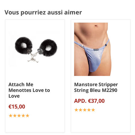
Vous pourriez aussi aimer
Attach Me
Manstore Stripper
Menottes Love to
String Bleu M2290
Love
APD. €37,00
€15,00
☆
★
☆
★
☆
★
☆
★
☆
★
☆
★
☆
★
☆
★
☆
★
☆
★