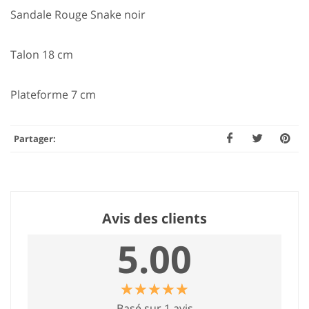
Sandale Rouge Snake noir
Talon 18 cm
Plateforme 7 cm
Partager:
Avis des clients
5.00
☆
★
☆
★
☆
★
☆
★
☆
★
Basé sur 1 avis