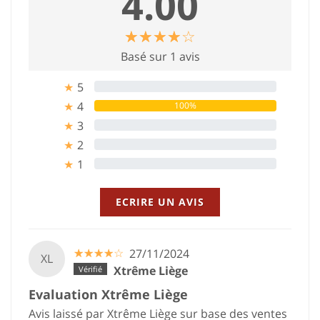
4.00
☆
★
☆
★
☆
★
☆
★
☆
★
Basé sur 1 avis
5
0%
★
4
100%
★
3
0%
★
2
0%
★
1
0%
★
ECRIRE UN AVIS
☆
★
☆
★
☆
★
☆
★
☆
★
27/11/2024
XL
Xtrême Liège
Evaluation Xtrême Liège
Avis laissé par Xtrême Liège sur base des ventes