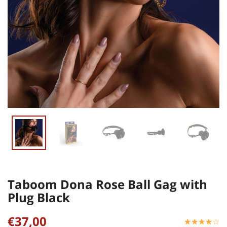
Taboom Dona Rose Ball Gag with
Plug Black
€37,00
☆
★
☆
★
☆
★
☆
★
☆
★