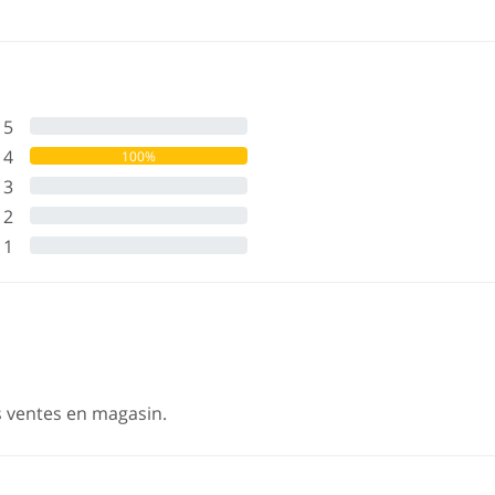
5
0%
4
100%
3
0%
2
0%
1
0%
s ventes en magasin.