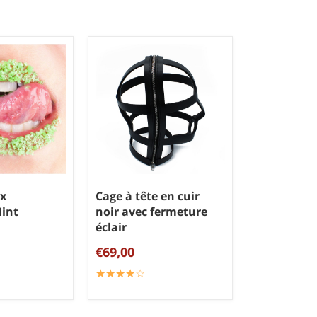
ex
Cage à tête en cuir
Mint
noir avec fermeture
éclair
€69,00
☆
★
☆
★
☆
★
☆
★
☆
★