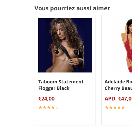
Vous pourriez aussi aimer
Taboom Statement
Adelaide B
Flogger Black
Cherry Bea
€24,00
APD. €47,0
☆
★
☆
★
☆
★
☆
★
☆
★
☆
★
☆
★
☆
★
☆
★
☆
★