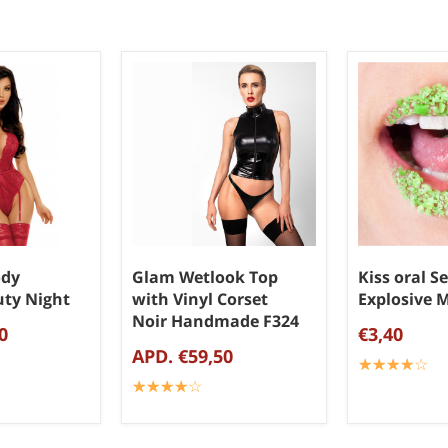
ody
Glam Wetlook Top
Kiss oral S
uty Night
with Vinyl Corset
Explosive 
Noir Handmade F324
0
€3,40
APD. €59,50
☆
★
☆
★
☆
★
☆
★
☆
★
☆
★
☆
★
☆
★
☆
★
☆
★