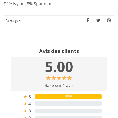
92% Nylon, 8% Spandex
Partager:
Avis des clients
5.00
☆
★
☆
★
☆
★
☆
★
☆
★
Basé sur 1 avis
5
100%
★
4
0%
★
3
0%
★
2
0%
★