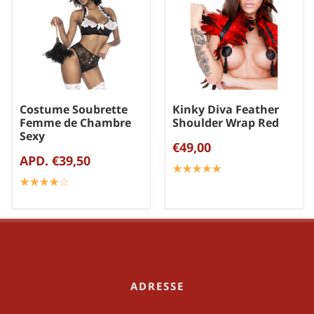
Costume Soubrette
Kinky Diva Feather
Femme de Chambre
Shoulder Wrap Red
Sexy
€49,00
APD. €39,50
☆
★
☆
★
☆
★
☆
★
☆
★
☆
★
☆
★
☆
★
☆
★
☆
★
ADRESSE