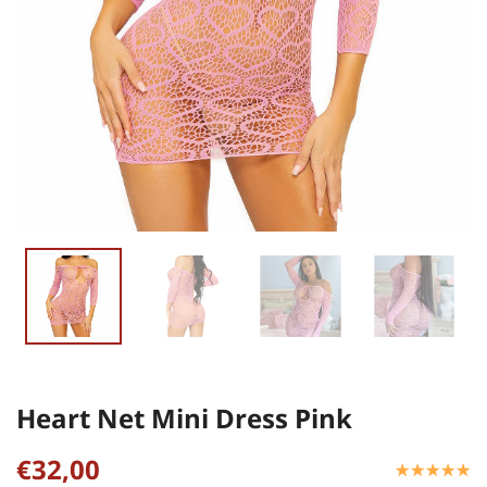
Heart Net Mini Dress Pink
€32,00
☆
★
☆
★
☆
★
☆
★
☆
★