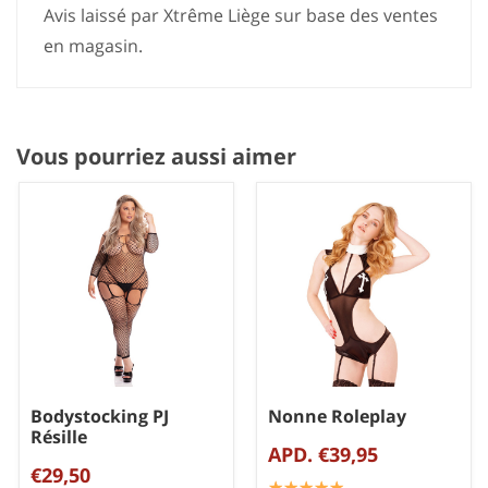
Avis laissé par Xtrême Liège sur base des ventes
en magasin.
Vous pourriez aussi aimer
Bodystocking PJ
Nonne Roleplay
Résille
APD. €39,95
€29,50
☆
★
☆
★
☆
★
☆
★
☆
★