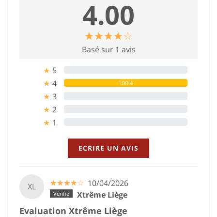
4.00
☆
★
☆
★
☆
★
☆
★
☆
★
Basé sur 1 avis
5
0%
★
4
100%
★
3
0%
★
2
0%
★
1
0%
★
ECRIRE UN AVIS
☆
★
☆
★
☆
★
☆
★
☆
★
10/04/2026
XL
Xtrême Liège
Evaluation Xtrême Liège