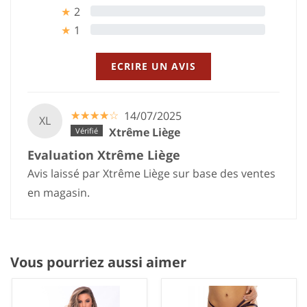
2
0%
★
1
0%
★
ECRIRE UN AVIS
☆
★
☆
★
☆
★
☆
★
☆
★
14/07/2025
XL
Xtrême Liège
Evaluation Xtrême Liège
Avis laissé par Xtrême Liège sur base des ventes
en magasin.
Vous pourriez aussi aimer