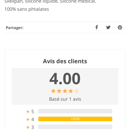
Silexpan, silicone liquide, Silicone médical.
100% sans phtalates
Partager:
Avis des clients
4.00
☆
★
☆
★
☆
★
☆
★
☆
★
Basé sur 1 avis
5
0%
★
4
100%
★
3
0%
★