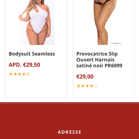
Bodysuit Seamless
Provocatrice Slip
Ouvert Harnais
APD. €29,50
satiné noir PR6099
☆
★
☆
★
☆
★
☆
★
☆
★
€29,00
☆
★
☆
★
☆
★
☆
★
☆
★
ADRESSE