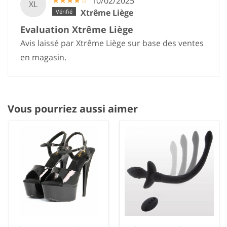
☆
★
☆
★
☆
★
☆
★
☆
★
10/02/2025
XL
Xtrême Liège
Evaluation Xtrême Liège
Avis laissé par Xtrême Liège sur base des ventes
en magasin.
Vous pourriez aussi aimer