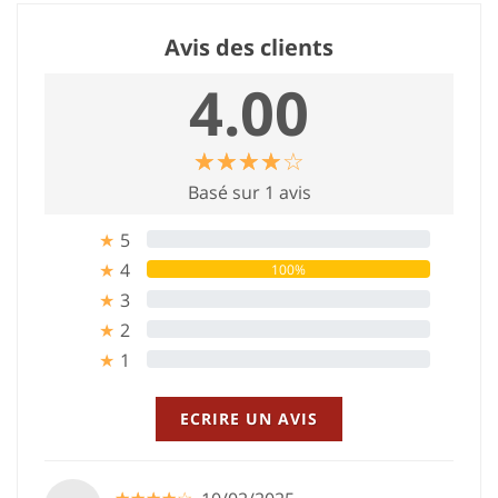
Avis des clients
4.00
☆
★
☆
★
☆
★
☆
★
☆
★
Basé sur 1 avis
5
0%
★
4
100%
★
3
0%
★
2
0%
★
1
0%
★
ECRIRE UN AVIS