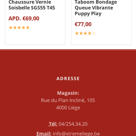
Chaussure Vernie
Taboom Bondage
Soisbelle SGS55 T45
Queue Vibrante
Puppy Play
APD. €69,00
€77,00
☆
★
☆
★
☆
★
☆
★
☆
★
☆
★
☆
★
☆
★
☆
★
☆
★
ADRESSE
Magasin:
Rue du Plan Incliné, 105
4000 Liège
Tél:
04/254.34.20
Email:
info@xtremeliege.be