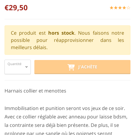
€29,50
☆
★
☆
★
☆
★
☆
★
☆
★
Ce produit est
hors stock
. Nous faisons notre
possible pour réapprovisionner dans les
meilleurs délais.
Quantité
J'ACHÈTE
Harnais collier et menottes
Immobilisation et punition seront vos jeux de ce soir.
Avec ce collier réglable avec anneau pour laisse bdsm,
la contrainte sera déjà bien présente. De plus, il se
prolonge par une sangle où les poignets seront