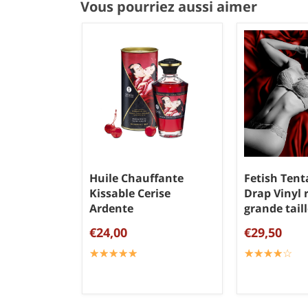
Vous pourriez aussi aimer
Huile Chauffante
Fetish Tent
Kissable Cerise
Drap Vinyl 
Ardente
grande tail
€24,00
€29,50
☆
★
☆
★
☆
★
☆
★
☆
★
☆
★
☆
★
☆
★
☆
★
☆
★