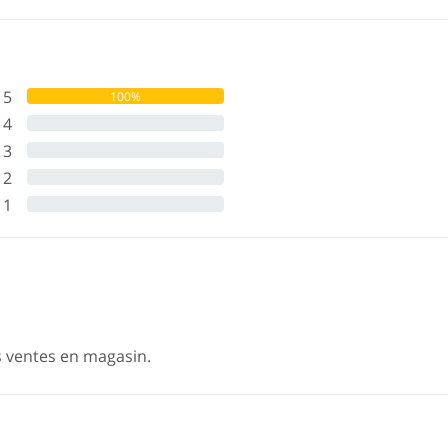
5
100%
4
0%
3
0%
2
0%
1
0%
s ventes en magasin.