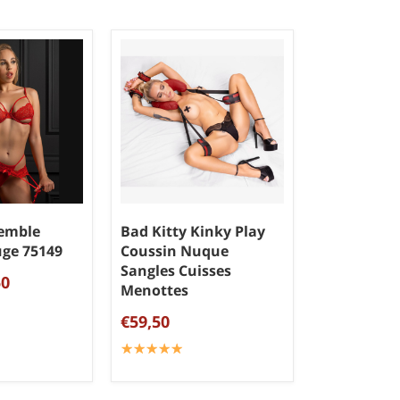
emble
Bad Kitty Kinky Play
uge 75149
Coussin Nuque
Sangles Cuisses
50
Menottes
€59,50
☆
★
☆
★
☆
★
☆
★
☆
★