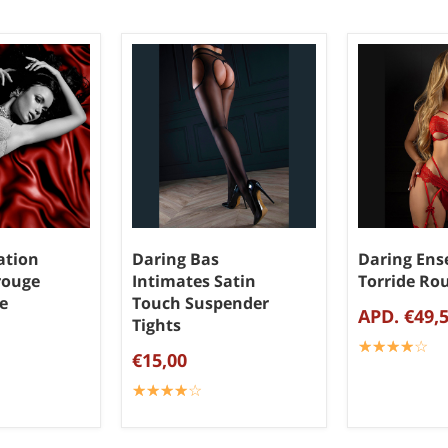
ation
Daring Bas
Daring Ens
rouge
Intimates Satin
Torride Ro
le
Touch Suspender
APD. €49,
Tights
☆
★
☆
★
☆
★
☆
★
☆
★
€15,00
☆
★
☆
★
☆
★
☆
★
☆
★