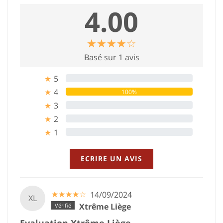
4.00
☆
★
☆
★
☆
★
☆
★
☆
★
Basé sur 1 avis
5
0%
★
4
100%
★
3
0%
★
2
0%
★
1
0%
★
ECRIRE UN AVIS
☆
★
☆
★
☆
★
☆
★
☆
★
14/09/2024
XL
Xtrême Liège