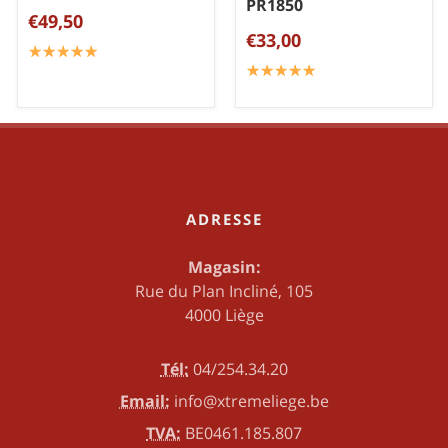
PR1850
€49,50
€33,00
☆
★
☆
★
☆
★
☆
★
☆
★
☆
★
☆
★
☆
★
☆
★
☆
★
ADRESSE
Magasin:
Rue du Plan Incliné, 105
4000 Liège
Tél:
04/254.34.20
Email:
info@xtremeliege.be
TVA:
BE0461.185.807