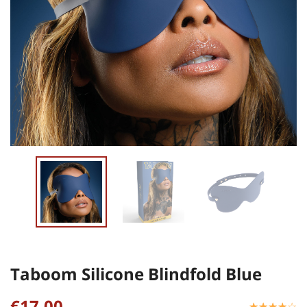
Taboom Silicone Blindfold Blue
€17,00
☆
★
☆
★
☆
★
☆
★
☆
★