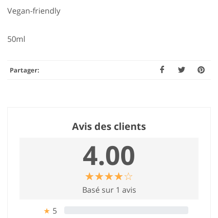
Vegan-friendly
50ml
Partager:
Avis des clients
4.00
☆
★
☆
★
☆
★
☆
★
☆
★
Basé sur 1 avis
5
0%
★