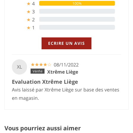
4
100%
★
3
0%
★
2
0%
★
1
0%
★
ECRIRE UN AVIS
☆
★
☆
★
☆
★
☆
★
☆
★
08/11/2022
XL
Xtrême Liège
Evaluation Xtrême Liège
Avis laissé par Xtrême Liège sur base des ventes
en magasin.
Vous pourriez aussi aimer