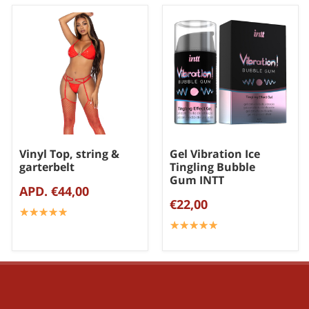
Vinyl Top, string &
Gel Vibration Ice
garterbelt
Tingling Bubble
Gum INTT
APD. €44,00
€22,00
☆
★
☆
★
☆
★
☆
★
☆
★
☆
★
☆
★
☆
★
☆
★
☆
★