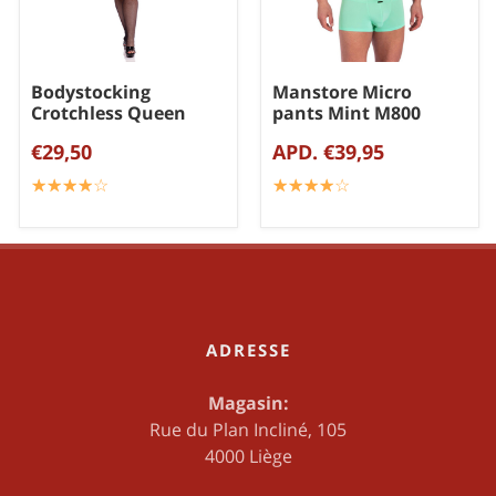
Bodystocking
Manstore Micro
Ch
Crotchless Queen
pants Mint M800
M
€29,50
APD. €39,95
€
☆
★
☆
★
☆
★
☆
★
☆
★
☆
★
☆
★
☆
★
☆
★
☆
★
☆
★
ADRESSE
Magasin:
Rue du Plan Incliné, 105
4000 Liège