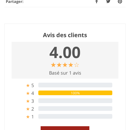
Partager:
Avis des clients
4.00
☆
★
☆
★
☆
★
☆
★
☆
★
Basé sur 1 avis
5
0%
★
4
100%
★
3
0%
★
2
0%
★
1
0%
★