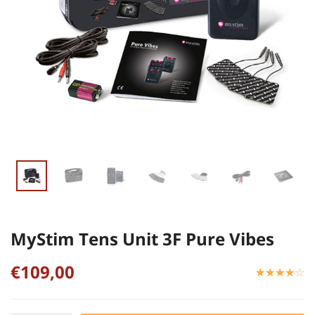
MyStim Tens Unit 3F Pure Vibes
€109,00
☆
★
☆
★
☆
★
☆
★
☆
★