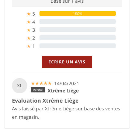
Basé sur 1 avis
5
100%
★
4
0%
★
3
0%
★
2
0%
★
1
0%
★
ECRIRE UN AVIS
☆
★
☆
★
☆
★
☆
★
☆
★
14/04/2021
XL
Xtrême Liège
Evaluation Xtrême Liège
Avis laissé par Xtrême Liège sur base des ventes
en magasin.