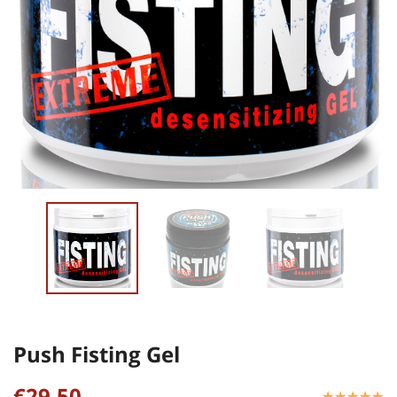
Push Fisting Gel
€29,50
☆
★
☆
★
☆
★
☆
★
☆
★