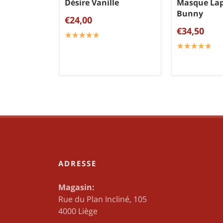
Désire Vanille
Masque Lap
Bunny
€24,00
€34,50
☆
★
☆
★
☆
★
☆
★
☆
★
☆
★
☆
★
☆
★
☆
★
☆
★
ADRESSE
Magasin:
Rue du Plan Incliné, 105
4000 Liège