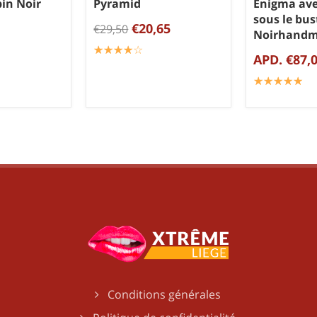
in Noir
Pyramid
Enigma ave
sous le bus
€20,65
€29,50
Noirhandm
☆
★
☆
★
☆
★
☆
★
☆
★
APD. €87,
☆
★
☆
★
☆
★
☆
★
☆
★
Conditions générales