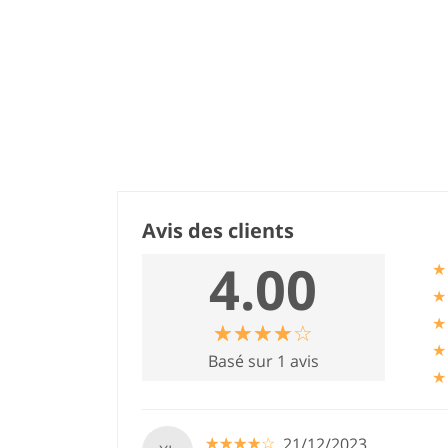
Avis des clients
4.00
★
★
★
☆
★
☆
★
☆
★
☆
★
☆
★
★
Basé sur 1 avis
★
☆
★
☆
★
☆
★
☆
★
☆
★
21/12/2023