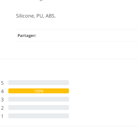
Silicone, PU, ABS.
Partager:
5
0%
4
100%
3
0%
2
0%
1
0%