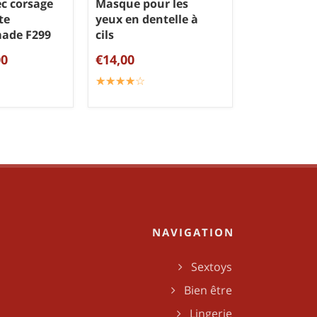
c corsage
Masque pour les
te
yeux en dentelle à
ade F299
cils
00
€14,00
☆
★
☆
★
☆
★
☆
★
☆
★
NAVIGATION
Sextoys
Bien être
Lingerie