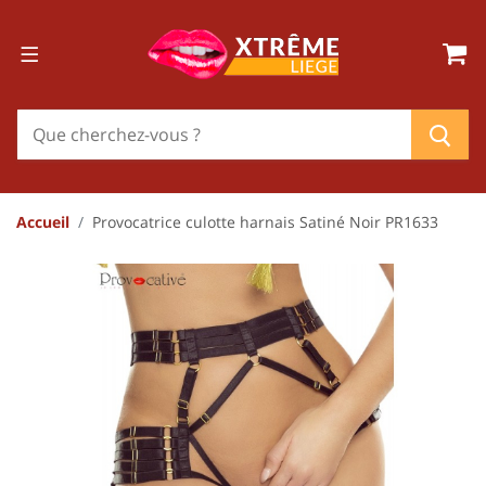
Accueil
Provocatrice culotte harnais Satiné Noir PR1633