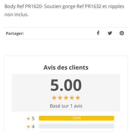
Body Ref PR1620- Soutien gorge Ref PR1632 et nipples
non inclus.
Partager:
Avis des clients
5.00
☆
★
☆
★
☆
★
☆
★
☆
★
Basé sur 1 avis
5
100%
★
4
0%
★