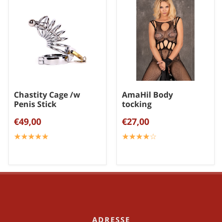
Chastity Cage /w
AmaHil Body
Penis Stick
tocking
€49,00
€27,00
☆
★
☆
★
☆
★
☆
★
☆
★
☆
★
☆
★
☆
★
☆
★
☆
★
ADRESSE