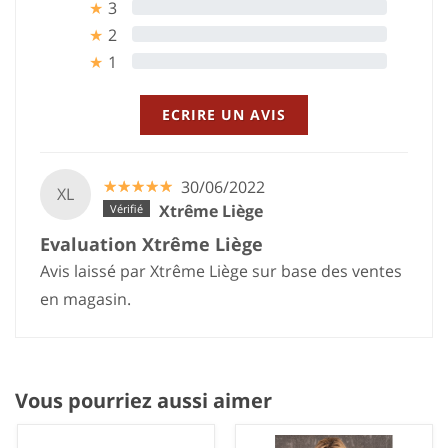
3
0%
★
2
0%
★
1
0%
★
ECRIRE UN AVIS
☆
★
☆
★
☆
★
☆
★
☆
★
30/06/2022
XL
Xtrême Liège
Evaluation Xtrême Liège
Avis laissé par Xtrême Liège sur base des ventes
en magasin.
Vous pourriez aussi aimer