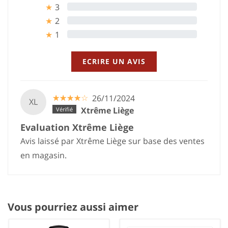
3
0%
★
2
0%
★
1
0%
★
ECRIRE UN AVIS
☆
★
☆
★
☆
★
☆
★
☆
★
26/11/2024
XL
Xtrême Liège
Evaluation Xtrême Liège
Avis laissé par Xtrême Liège sur base des ventes
en magasin.
Vous pourriez aussi aimer