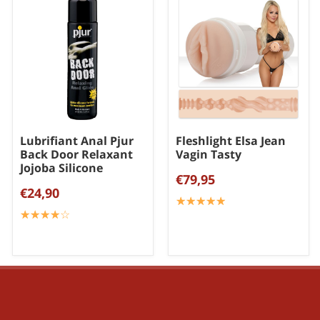
Lubrifiant Anal Pjur
Fleshlight Elsa Jean
Back Door Relaxant
Vagin Tasty
Jojoba Silicone
€79,95
€24,90
☆
★
☆
★
☆
★
☆
★
☆
★
☆
★
☆
★
☆
★
☆
★
☆
★