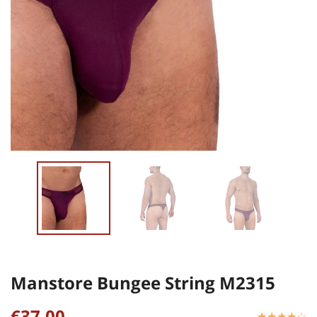
Manstore Bungee String M2315
€37,00
☆
★
☆
★
☆
★
☆
★
☆
★