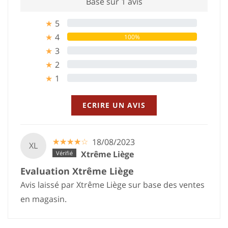
Basé sur 1 avis
5
0%
★
4
100%
★
3
0%
★
2
0%
★
1
0%
★
ECRIRE UN AVIS
☆
★
☆
★
☆
★
☆
★
☆
★
18/08/2023
XL
Xtrême Liège
Evaluation Xtrême Liège
Avis laissé par Xtrême Liège sur base des ventes
en magasin.