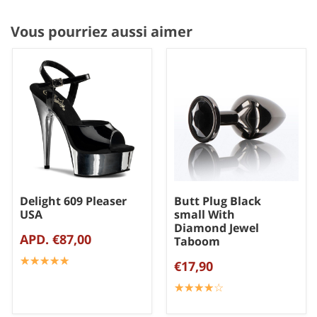
Vous pourriez aussi aimer
Delight 609 Pleaser
Butt Plug Black
USA
small With
Diamond Jewel
APD. €87,00
Taboom
☆
★
☆
★
☆
★
☆
★
☆
★
€17,90
☆
★
☆
★
☆
★
☆
★
☆
★