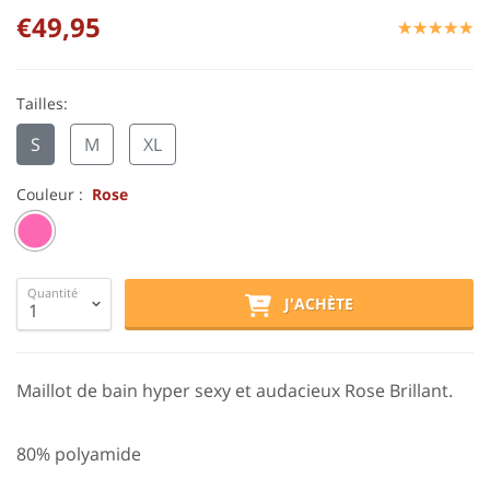
€49,95
☆
★
☆
★
☆
★
☆
★
☆
★
Tailles:
S
M
XL
Couleur :
Rose
Quantité
J'ACHÈTE
Maillot de bain hyper sexy et audacieux Rose Brillant.
80% polyamide