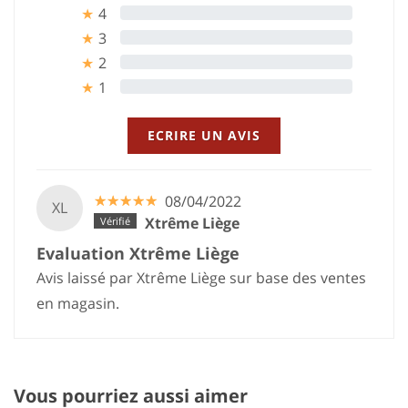
4
0%
★
3
0%
★
2
0%
★
1
0%
★
ECRIRE UN AVIS
☆
★
☆
★
☆
★
☆
★
☆
★
08/04/2022
XL
Xtrême Liège
Evaluation Xtrême Liège
Avis laissé par Xtrême Liège sur base des ventes
en magasin.
Vous pourriez aussi aimer