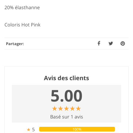
20% élasthanne
Coloris Hot Pink
Partager:
Avis des clients
5.00
☆
★
☆
★
☆
★
☆
★
☆
★
Basé sur 1 avis
5
100%
★