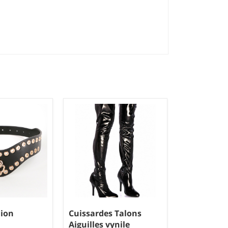
hion
Cuissardes Talons
Aiguilles vynile