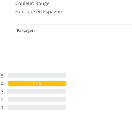
Couleur: Rouge
Fabriqué en Espagne
Partager:
5
0%
4
100%
3
0%
2
0%
1
0%