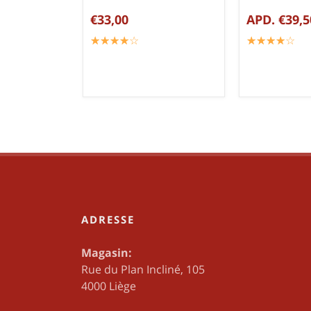
€33,00
APD. €39,5
☆
★
☆
★
☆
★
☆
★
☆
★
☆
★
☆
★
☆
★
☆
★
☆
★
ADRESSE
Magasin:
Rue du Plan Incliné, 105
4000 Liège