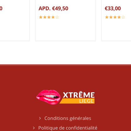
0
APD. €49,50
€33,00
☆
★
☆
★
☆
★
☆
★
☆
★
☆
★
☆
★
☆
★
☆
★
☆
★
Conditions générales
Politique de confidentialité