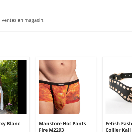
s ventes en magasin.
exy Blanc
Manstore Hot Pants
Fetish Fas
Fire M2293
Collier Kali