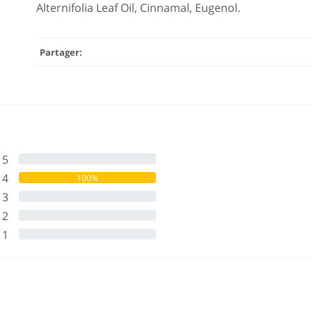
Alternifolia Leaf Oil, Cinnamal, Eugenol.
Partager:
5
0%
4
100%
3
0%
2
0%
1
0%