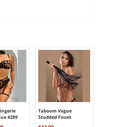
ingerie
Taboom Vogue
ux 4289
Studded Fouet
00
€42,00