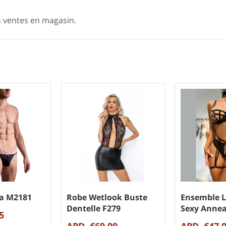
s ventes en magasin.
ga M2181
Robe Wetlook Buste
Ensemble L
Dentelle F279
Sexy Annea
5
APD. €69,00
APD. €47,