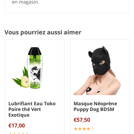
en magasin.
Vous pourriez aussi aimer
Lubrifiant Eau Toko
Masque Néoprène
Poire thé Vert
Puppy Dog BDSM
Exotique
€57,50
€17,00
☆
★
☆
★
☆
★
☆
★
☆
★