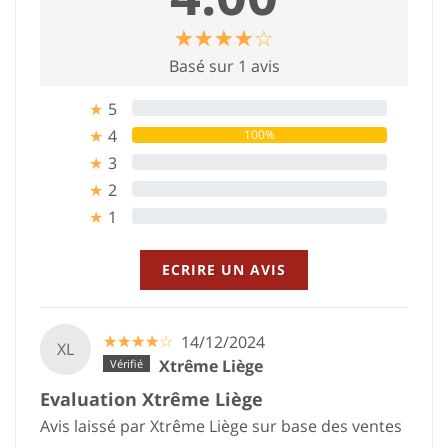
☆
★
☆
★
☆
★
☆
★
☆
★
Basé sur 1 avis
5
0%
★
4
100%
★
3
0%
★
2
0%
★
1
0%
★
ECRIRE UN AVIS
☆
★
☆
★
☆
★
☆
★
☆
★
14/12/2024
XL
Xtrême Liège
Evaluation Xtrême Liège
Avis laissé par Xtrême Liège sur base des ventes