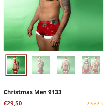
Christmas Men 9133
€29,50
☆
★
☆
★
☆
★
☆
★
☆
★