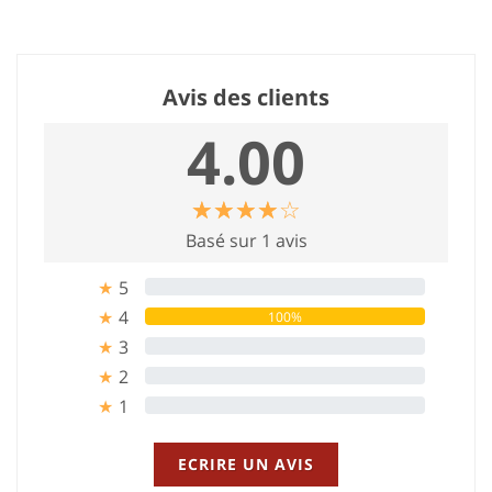
Avis des clients
4.00
☆
★
☆
★
☆
★
☆
★
☆
★
Basé sur 1 avis
5
0%
★
4
100%
★
3
0%
★
2
0%
★
1
0%
★
ECRIRE UN AVIS