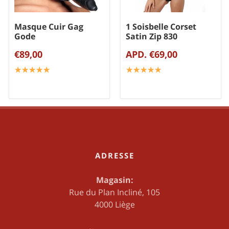
Masque Cuir Gag
1 Soisbelle Corset
Gode
Satin Zip 830
€89,00
APD. €69,00
☆
★
☆
★
☆
★
☆
★
☆
★
☆
★
☆
★
☆
★
☆
★
☆
★
ADRESSE
Magasin:
Rue du Plan Incliné, 105
4000 Liège