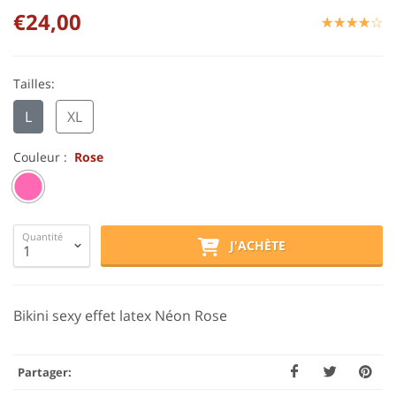
€24,00
☆
★
☆
★
☆
★
☆
★
☆
★
Tailles:
L
XL
Couleur :
Rose
Quantité
J'ACHÈTE
Bikini sexy effet latex Néon Rose
Partager: