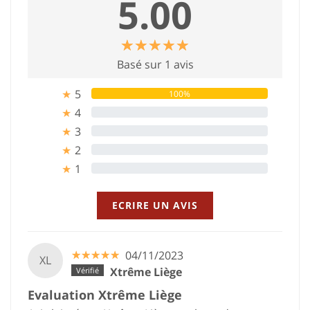
5.00
☆
★
☆
★
☆
★
☆
★
☆
★
Basé sur 1 avis
5
100%
★
4
0%
★
3
0%
★
2
0%
★
1
0%
★
ECRIRE UN AVIS
☆
★
☆
★
☆
★
☆
★
☆
★
04/11/2023
XL
Xtrême Liège
Evaluation Xtrême Liège