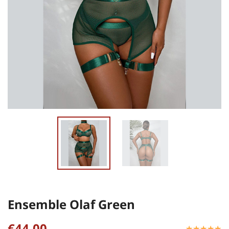
Ensemble Olaf Green
€44,00
☆
★
☆
★
☆
★
☆
★
☆
★