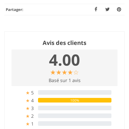
Partager:
Avis des clients
4.00
☆
★
☆
★
☆
★
☆
★
☆
★
Basé sur 1 avis
5
0%
★
4
100%
★
3
0%
★
2
0%
★
1
0%
★