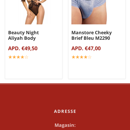
Beauty Night
Manstore Cheeky
Aliyah Body
Brief Bleu M2290
APD. €49,50
APD. €47,00
☆
★
☆
★
☆
★
☆
★
☆
★
☆
★
☆
★
☆
★
☆
★
☆
★
ADRESSE
Magasin: