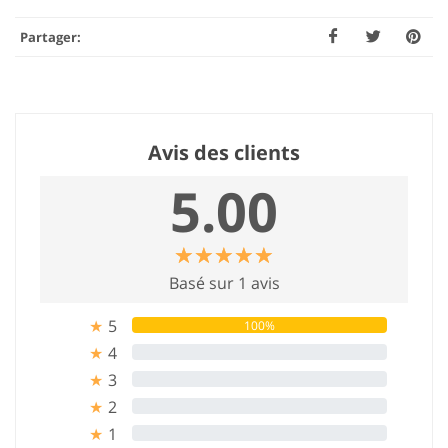
Partager:
Avis des clients
5.00
☆
★
☆
★
☆
★
☆
★
☆
★
Basé sur 1 avis
5
100%
★
4
0%
★
3
0%
★
2
0%
★
1
0%
★