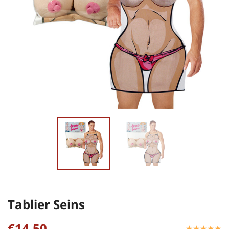
Tablier Seins
€14,50
☆
★
☆
★
☆
★
☆
★
☆
★