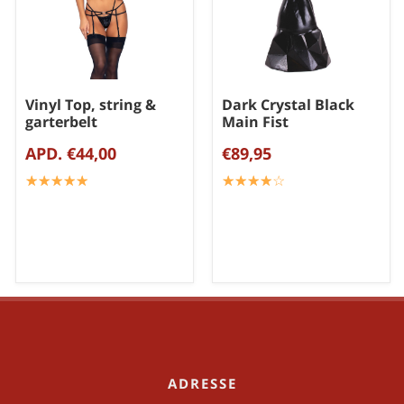
Vinyl Top, string &
Dark Crystal Black
garterbelt
Main Fist
APD. €44,00
€89,95
☆
★
☆
★
☆
★
☆
★
☆
★
☆
★
☆
★
☆
★
☆
★
☆
★
ADRESSE