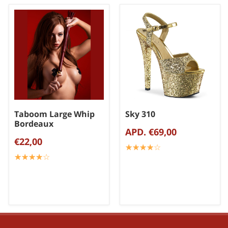
Taboom Large Whip
Sky 310
Bordeaux
APD. €69,00
€22,00
☆
★
☆
★
☆
★
☆
★
☆
★
☆
★
☆
★
☆
★
☆
★
☆
★