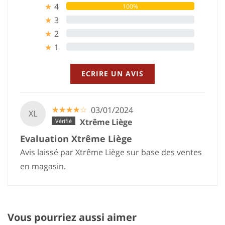
4
100%
★
3
0%
★
2
0%
★
1
0%
★
ECRIRE UN AVIS
☆
★
☆
★
☆
★
☆
★
☆
★
03/01/2024
XL
Xtrême Liège
Evaluation Xtrême Liège
Avis laissé par Xtrême Liège sur base des ventes
en magasin.
Vous pourriez aussi aimer