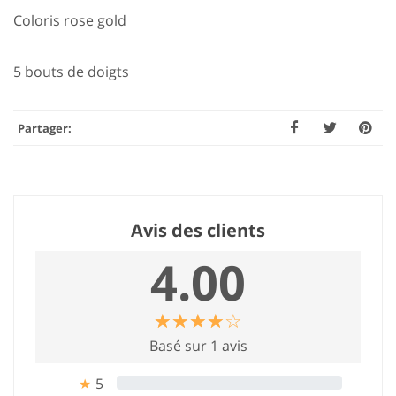
Coloris rose gold
5 bouts de doigts
Partager:
Avis des clients
4.00
☆
★
☆
★
☆
★
☆
★
☆
★
Basé sur 1 avis
5
0%
★