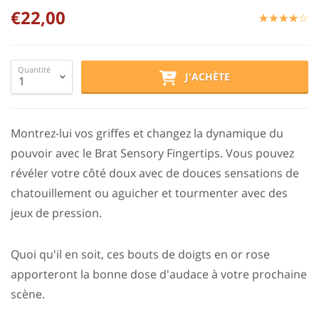
€22,00
☆
★
☆
★
☆
★
☆
★
☆
★
Quantité
J'ACHÈTE
Montrez-lui vos griffes et changez la dynamique du
pouvoir avec le Brat Sensory Fingertips. Vous pouvez
révéler votre côté doux avec de douces sensations de
chatouillement ou aguicher et tourmenter avec des
jeux de pression.
Quoi qu'il en soit, ces bouts de doigts en or rose
apporteront la bonne dose d'audace à votre prochaine
scène.