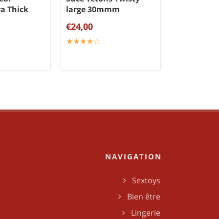
ra Thick
large 30mmm
€24,00
☆
★
☆
★
☆
★
☆
★
☆
★
NAVIGATION
Sextoys
Bien être
Lingerie