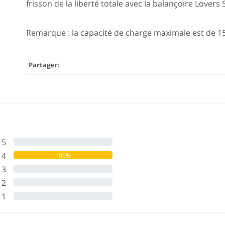
frisson de la liberté totale avec la balançoire Lover
Remarque : la capacité de charge maximale est de 150
Partager:
5
0%
4
100%
3
0%
2
0%
1
0%