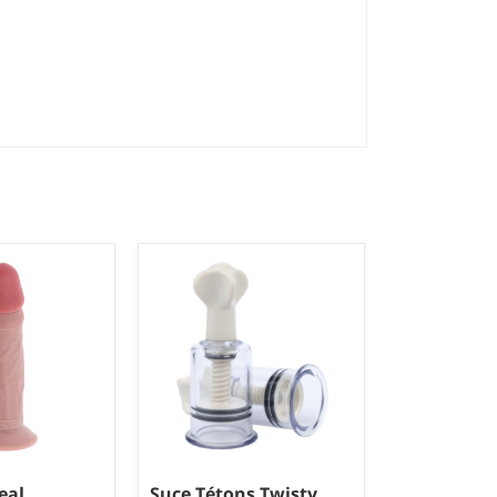
eal
Suce Tétons Twisty