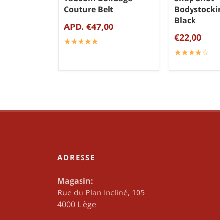
Couture Belt
Bodystocki
Black
APD. €47,00
€22,00
☆
★
☆
★
☆
★
☆
★
☆
★
☆
★
☆
★
☆
★
☆
★
☆
★
ADRESSE
Magasin:
Rue du Plan Incliné, 105
4000 Liège