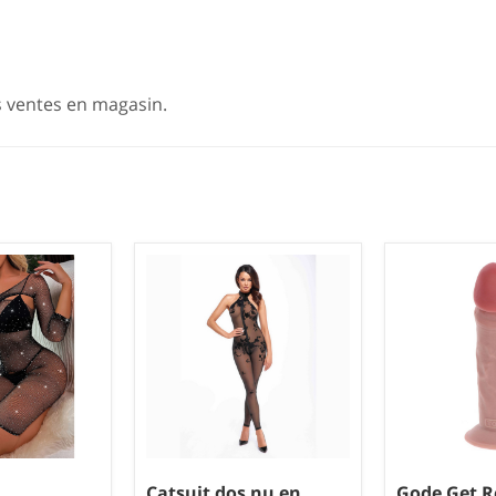
s ventes en magasin.
Catsuit dos nu en
Gode Get R