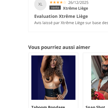
☆
★
☆
★
☆
★
☆
★
☆
★
26/12/2025
XL
Xtrême Liège
Evaluation Xtrême Liège
Avis laissé par Xtrême Liège sur base de
Vous pourriez aussi aimer
Taboom Bondage
Snap Shot