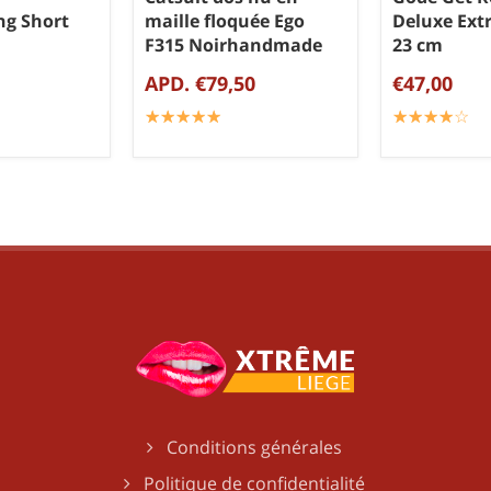
ng Short
maille floquée Ego
Deluxe Ext
F315 Noirhandmade
23 cm
APD. €79,50
€47,00
☆
★
☆
★
☆
★
☆
★
☆
★
☆
★
☆
★
☆
★
☆
★
☆
★
Conditions générales
Politique de confidentialité