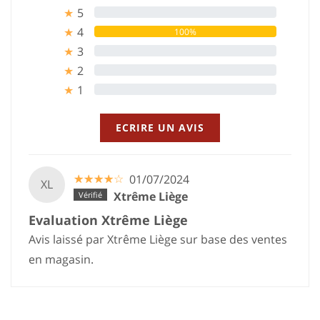
5
0%
★
4
100%
★
3
0%
★
2
0%
★
1
0%
★
ECRIRE UN AVIS
☆
★
☆
★
☆
★
☆
★
☆
★
01/07/2024
XL
Xtrême Liège
Evaluation Xtrême Liège
Avis laissé par Xtrême Liège sur base des ventes
en magasin.