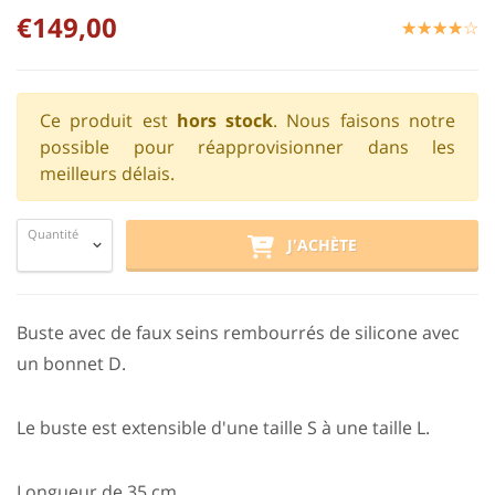
€149,00
☆
★
☆
★
☆
★
☆
★
☆
★
Ce produit est
hors stock
. Nous faisons notre
possible pour réapprovisionner dans les
meilleurs délais.
Quantité
J'ACHÈTE
Buste avec de faux seins rembourrés de silicone avec
un bonnet D.
Le buste est extensible d'une taille S à une taille L.
Longueur de 35 cm.