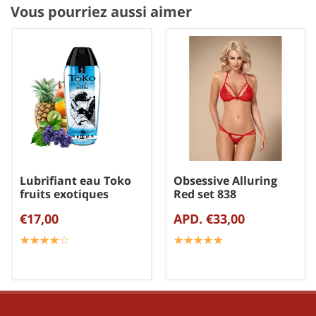
Vous pourriez aussi aimer
Lubrifiant eau Toko
Obsessive Alluring
fruits exotiques
Red set 838
€17,00
APD. €33,00
☆
★
☆
★
☆
★
☆
★
☆
★
☆
★
☆
★
☆
★
☆
★
☆
★