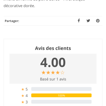
décorative dorée.
Partager:
Avis des clients
4.00
☆
★
☆
★
☆
★
☆
★
☆
★
Basé sur 1 avis
5
0%
★
4
100%
★
3
0%
★