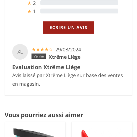
2
0%
★
1
0%
★
ECRIRE UN AVIS
☆
★
☆
★
☆
★
☆
★
☆
★
29/08/2024
XL
Xtrême Liège
Evaluation Xtrême Liège
Avis laissé par Xtrême Liège sur base des ventes
en magasin.
Vous pourriez aussi aimer