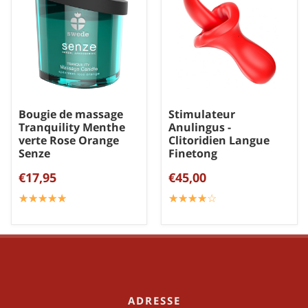
Bougie de massage
Stimulateur
Tranquility Menthe
Anulingus -
verte Rose Orange
Clitoridien Langue
Senze
Finetong
€17,95
€45,00
☆
★
☆
★
☆
★
☆
★
☆
★
☆
★
☆
★
☆
★
☆
★
☆
★
ADRESSE