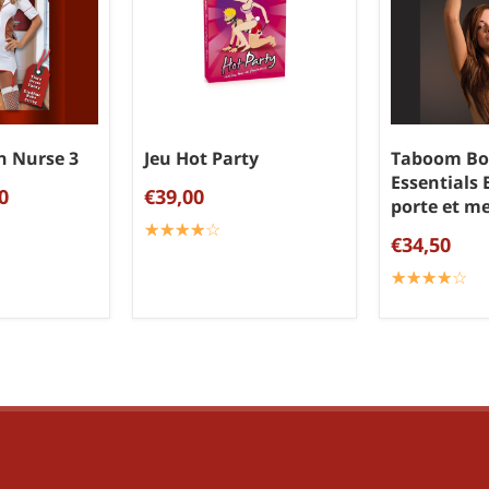
n Nurse 3
Jeu Hot Party
Taboom Bo
Essentials 
0
€39,00
porte et m
☆
★
☆
★
☆
★
☆
★
☆
★
€34,50
☆
★
☆
★
☆
★
☆
★
☆
★