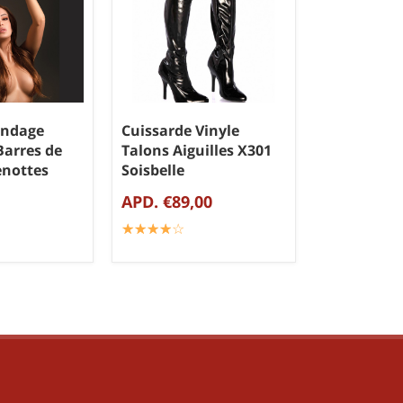
ndage
Cuissarde Vinyle
Barres de
Talons Aiguilles X301
enottes
Soisbelle
APD. €89,00
☆
★
☆
★
☆
★
☆
★
☆
★