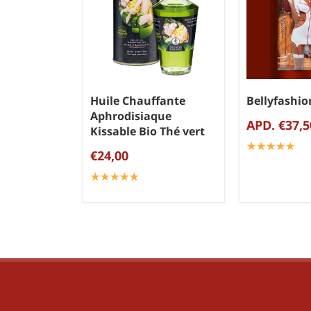
Huile Chauffante
Bellyfashio
Aphrodisiaque
APD. €37,5
Kissable Bio Thé vert
☆
★
☆
★
☆
★
☆
★
☆
★
€24,00
☆
★
☆
★
☆
★
☆
★
☆
★