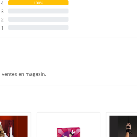
4
100%
3
0%
2
0%
1
0%
s ventes en magasin.