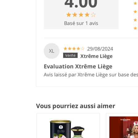
4.00
★
★
☆
★
☆
★
☆
★
☆
★
☆
★
★
Basé sur 1 avis
★
☆
★
☆
★
☆
★
☆
★
☆
★
29/08/2024
XL
Xtrême Liège
Evaluation Xtrême Liège
Avis laissé par Xtrême Liège sur base de
Vous pourriez aussi aimer