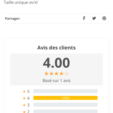
Taille unique xs/xl
Partager:
Avis des clients
4.00
☆
★
☆
★
☆
★
☆
★
☆
★
Basé sur 1 avis
5
0%
★
4
100%
★
3
0%
★
2
0%
★