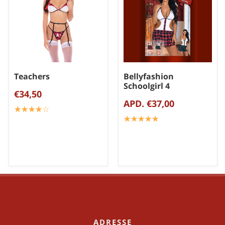
Teachers
Bellyfashion
Schoolgirl 4
€34,50
APD. €37,00
☆
★
☆
★
☆
★
☆
★
☆
★
☆
★
☆
★
☆
★
☆
★
☆
★
ADRESSE