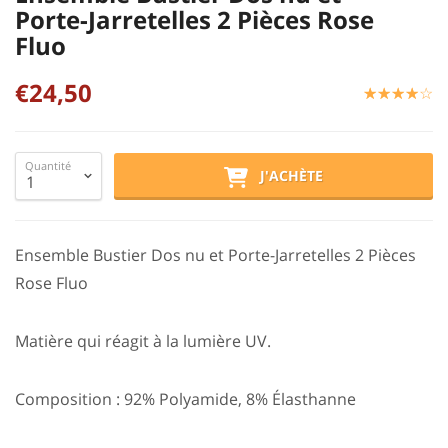
Porte-Jarretelles 2 Pièces Rose
Fluo
€24,50
☆
★
☆
★
☆
★
☆
★
☆
★
Quantité
J'ACHÈTE
Ensemble Bustier Dos nu et Porte-Jarretelles 2 Pièces
Rose Fluo
Matière qui réagit à la lumière UV.
Composition : 92% Polyamide, 8% Élasthanne