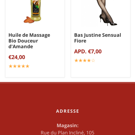
Huile de Massage
Bas Justine Sensual
Bio Douceur
Fiore
d'Amande
APD. €7,00
€24,00
☆
★
☆
★
☆
★
☆
★
☆
★
☆
★
☆
★
☆
★
☆
★
☆
★
ADRESSE
Magasin:
Rue du Plan Incliné, 105