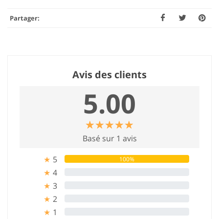
Partager:
Avis des clients
5.00
☆
★
☆
★
☆
★
☆
★
☆
★
Basé sur 1 avis
5
100%
★
4
0%
★
3
0%
★
2
0%
★
1
0%
★