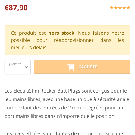
€87,90
☆
★
☆
★
☆
★
☆
★
☆
★
Ce produit est
hors stock
. Nous faisons notre
possible pour réapprovisionner dans les
meilleurs délais.
Quantité
J'ACHÈTE
Les ElectraStim Rocker Butt Plugs sont conçus pour le
jeu mains libres, avec une base unique à sécurité anale
comportant des entrées de 2 mm intégrées pour un
port mains libres dans n'importe quelle position.
Les tiges effilées sont dotées de contacts en silicone