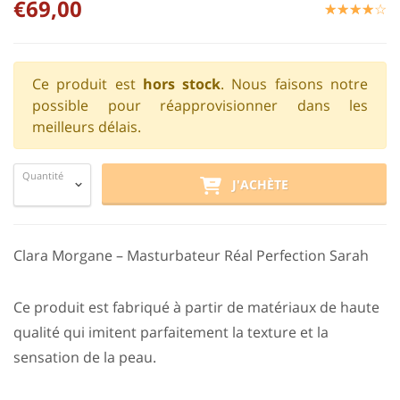
€69,00
☆
★
☆
★
☆
★
☆
★
☆
★
Ce produit est
hors stock
. Nous faisons notre
possible pour réapprovisionner dans les
meilleurs délais.
Quantité
J'ACHÈTE
Clara Morgane – Masturbateur Réal Perfection Sarah
Ce produit est fabriqué à partir de matériaux de haute
qualité qui imitent parfaitement la texture et la
sensation de la peau.