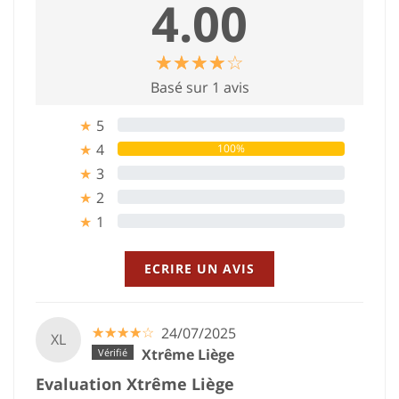
4.00
☆
★
☆
★
☆
★
☆
★
☆
★
Basé sur 1 avis
5
0%
★
4
100%
★
3
0%
★
2
0%
★
1
0%
★
ECRIRE UN AVIS
☆
★
☆
★
☆
★
☆
★
☆
★
24/07/2025
XL
Xtrême Liège
Evaluation Xtrême Liège