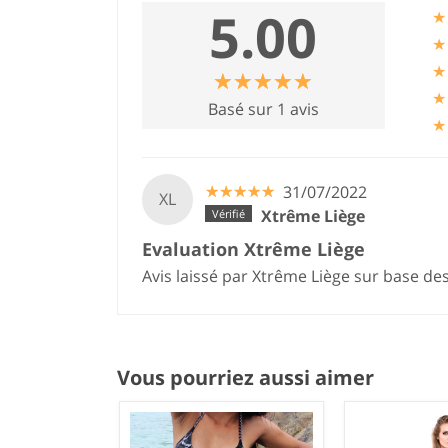
5.00
★
★
★
☆
★
☆
★
☆
★
☆
★
☆
★
★
Basé sur 1 avis
★
☆
★
☆
★
☆
★
☆
★
☆
★
31/07/2022
XL
Xtrême Liège
Evaluation Xtrême Liège
Avis laissé par Xtrême Liège sur base de
Vous pourriez aussi aimer