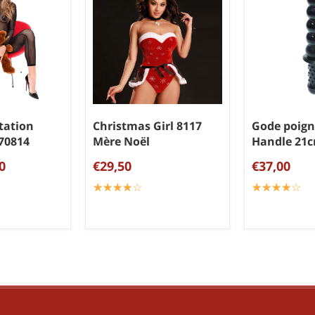
tation
Christmas Girl 8117
Gode poign
 70814
Mère Noël
Handle 21
0
€29,50
€37,00
☆
★
☆
★
☆
★
☆
★
☆
★
☆
★
☆
★
☆
★
☆
★
☆
★