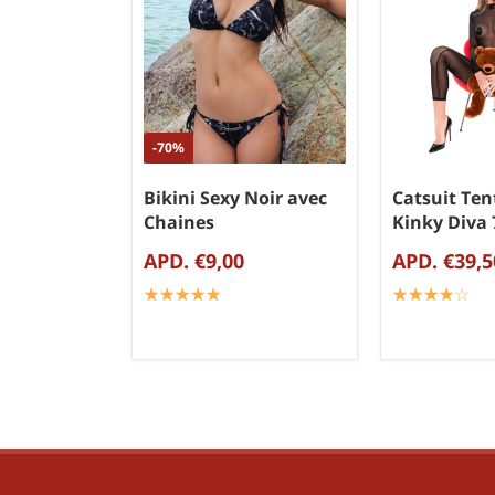
-70%
Bikini Sexy Noir avec
Catsuit Ten
Chaines
Kinky Diva
APD. €9,00
APD. €39,5
☆
★
☆
★
☆
★
☆
★
☆
★
☆
★
☆
★
☆
★
☆
★
☆
★