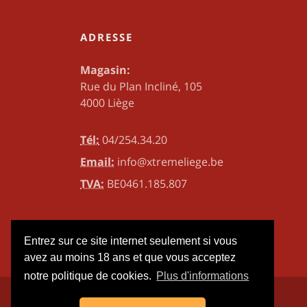
ADRESSE
Magasin:
Rue du Plan Incliné, 105
4000 Liège
Tél:
04/254.34.20
Email:
info@xtremeliege.be
TVA:
BE0461.185.807
Entrez sur ce site internet seulement si vous
avez au moins 18 ans et que vous acceptez
notre politique de cookies.
Plus d'informations