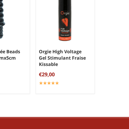
ée Beads
Orgie High Voltage
cmx5cm
Gel Stimulant Fraise
Kissable
€29,00
☆
★
☆
★
☆
★
☆
★
☆
★