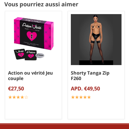
Vous pourriez aussi aimer
Action ou vérité Jeu
Shorty Tanga Zip
couple
F260
€27,50
APD. €49,50
☆
★
☆
★
☆
★
☆
★
☆
★
☆
★
☆
★
☆
★
☆
★
☆
★