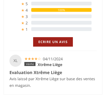
5
0%
★
4
100%
★
3
0%
★
2
0%
★
1
0%
★
ECRIRE UN AVIS
☆
★
☆
★
☆
★
☆
★
☆
★
04/11/2024
XL
Xtrême Liège
Evaluation Xtrême Liège
Avis laissé par Xtrême Liège sur base des ventes
en magasin.