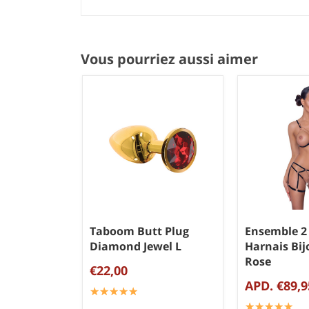
Vous pourriez aussi aimer
Taboom Butt Plug
Ensemble 2 
Diamond Jewel L
Harnais Bij
Rose
€22,00
APD. €89,9
☆
★
☆
★
☆
★
☆
★
☆
★
☆
★
☆
★
☆
★
☆
★
☆
★