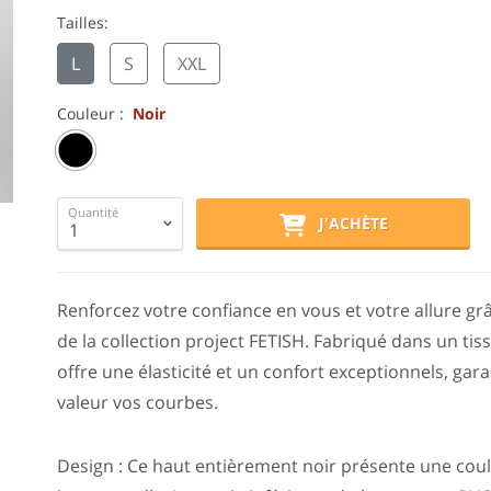
Tailles:
L
S
XXL
Couleur :
Noir
Quantité
J'ACHÈTE
Renforcez votre confiance en vous et votre allure g
de la collection project FETISH. Fabriqué dans un ti
offre une élasticité et un confort exceptionnels, ga
valeur vos courbes.
Design : Ce haut entièrement noir présente une coul