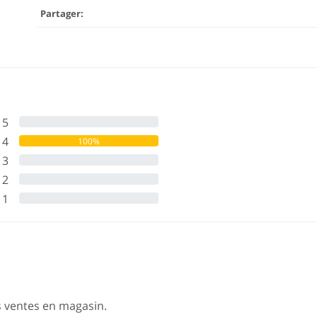
Partager:
5
0%
4
100%
3
0%
2
0%
1
0%
s ventes en magasin.