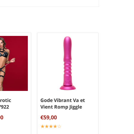
rotic
Gode Vibrant Va et
7922
Vient Romp Jiggle
00
€59,00
☆
★
☆
★
☆
★
☆
★
☆
★