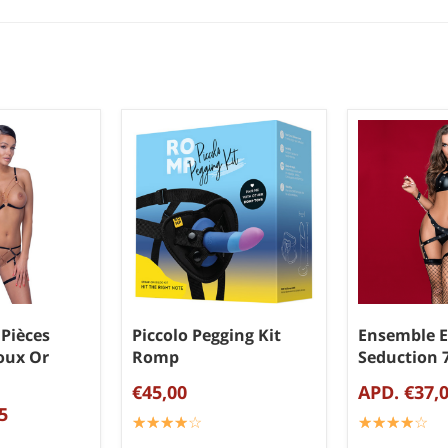
Pièces
Piccolo Pegging Kit
Ensemble E
oux Or
Romp
Seduction 
€45,00
APD. €37,
5
☆
★
☆
★
☆
★
☆
★
☆
★
☆
★
☆
★
☆
★
☆
★
☆
★