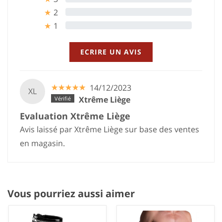
2
0%
★
1
0%
★
ECRIRE UN AVIS
☆
★
☆
★
☆
★
☆
★
☆
★
14/12/2023
XL
Xtrême Liège
Evaluation Xtrême Liège
Avis laissé par Xtrême Liège sur base des ventes
en magasin.
Vous pourriez aussi aimer