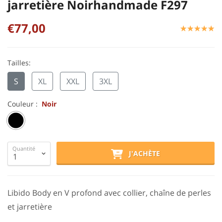
jarretière Noirhandmade F297
€77,00
☆
★
☆
★
☆
★
☆
★
☆
★
Tailles:
S
XL
XXL
3XL
Couleur :
Noir
Quantité
J'ACHÈTE
Libido Body en V profond avec collier, chaîne de perles
et jarretière