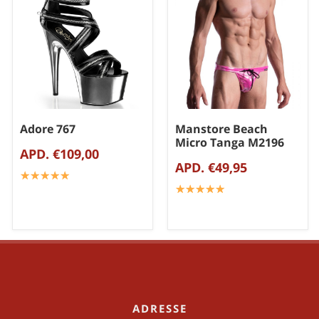
Adore 767
Manstore Beach
Micro Tanga M2196
APD. €109,00
APD. €49,95
☆
★
☆
★
☆
★
☆
★
☆
★
☆
★
☆
★
☆
★
☆
★
☆
★
ADRESSE