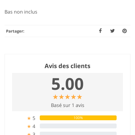
Bas non inclus
Partager:
Avis des clients
5.00
☆
★
☆
★
☆
★
☆
★
☆
★
Basé sur 1 avis
5
100%
★
4
0%
★
3
0%
★