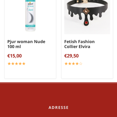
Pjur woman Nude
Fetish Fashion
100 ml
Collier Elvira
€15,00
€29,50
☆
★
☆
★
☆
★
☆
★
☆
★
☆
★
☆
★
☆
★
☆
★
☆
★
ADRESSE