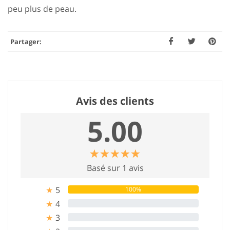
peu plus de peau.
Partager:
Avis des clients
5.00
☆
★
☆
★
☆
★
☆
★
☆
★
Basé sur 1 avis
5
100%
★
4
0%
★
3
0%
★