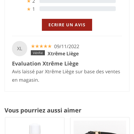
2
0%
★
1
0%
★
ECRIRE UN AVIS
☆
★
☆
★
☆
★
☆
★
☆
★
09/11/2022
XL
Xtrême Liège
Evaluation Xtrême Liège
Avis laissé par Xtrême Liège sur base des ventes
en magasin.
Vous pourriez aussi aimer