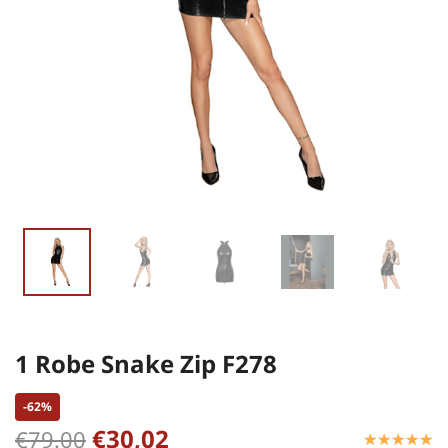
1 Robe Snake Zip F278
-62%
€30,02
€79.00
☆
★
☆
★
☆
★
☆
★
☆
★