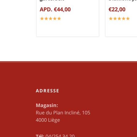
APD. €44,00
€22,00
☆
★
☆
★
☆
★
☆
★
☆
★
☆
★
☆
★
☆
★
☆
★
☆
★
ADRESSE
Magasin:
Rue du Plan Incliné, 105
4000 Liège
Tél:
04/254.34.20