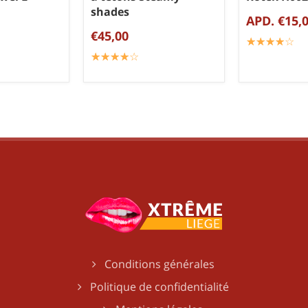
shades
APD. €15,
€45,00
☆
★
☆
★
☆
★
☆
★
☆
★
☆
★
☆
★
☆
★
☆
★
☆
★
Conditions générales
Politique de confidentialité