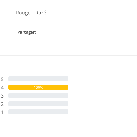
Rouge - Doré
Partager:
5
0%
4
100%
3
0%
2
0%
1
0%