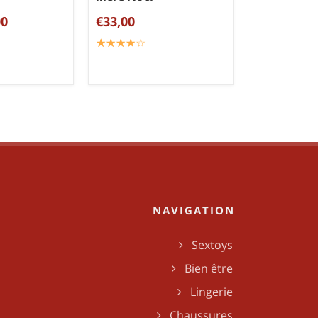
00
€33,00
☆
★
☆
★
☆
★
☆
★
☆
★
NAVIGATION
Sextoys
Bien être
Lingerie
Chaussures