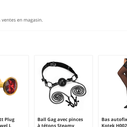
s ventes en magasin.
t Plug
Ball Gag avec pinces
Bas autofi
wel L
à tétons Steamy
Kotek H002