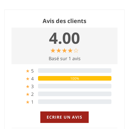
Avis des clients
4.00
☆
★
☆
★
☆
★
☆
★
☆
★
Basé sur 1 avis
5
0%
★
4
100%
★
3
0%
★
2
0%
★
1
0%
★
ECRIRE UN AVIS