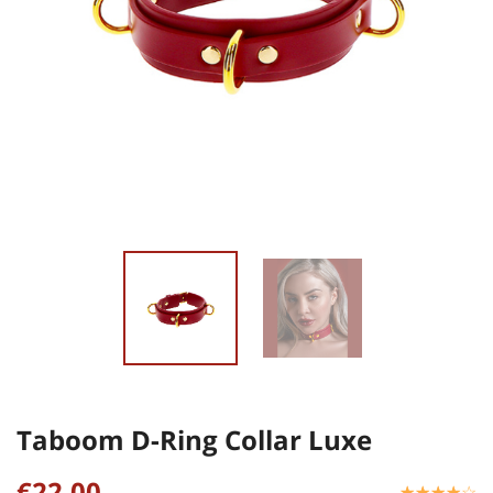
Taboom D-Ring Collar Luxe
€22,00
☆
★
☆
★
☆
★
☆
★
☆
★