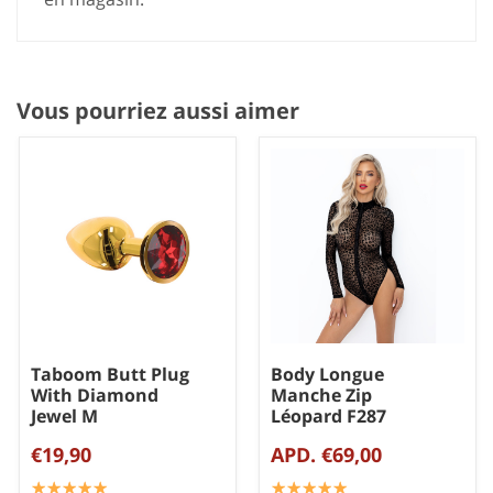
Vous pourriez aussi aimer
Taboom Butt Plug
Body Longue
With Diamond
Manche Zip
Jewel M
Léopard F287
€19,90
APD. €69,00
☆
★
☆
★
☆
★
☆
★
☆
★
☆
★
☆
★
☆
★
☆
★
☆
★