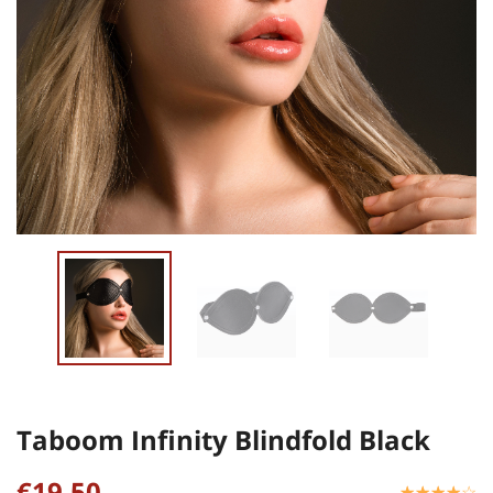
Taboom Infinity Blindfold Black
€19,50
☆
★
☆
★
☆
★
☆
★
☆
★