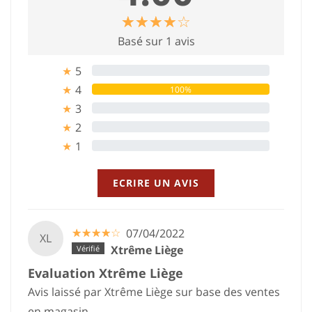
☆
★
☆
★
☆
★
☆
★
☆
★
Basé sur 1 avis
5
0%
★
4
100%
★
3
0%
★
2
0%
★
1
0%
★
ECRIRE UN AVIS
☆
★
☆
★
☆
★
☆
★
☆
★
07/04/2022
XL
Xtrême Liège
Evaluation Xtrême Liège
Avis laissé par Xtrême Liège sur base des ventes
en magasin.